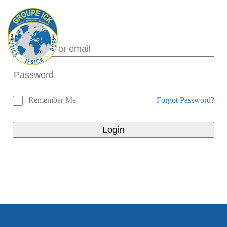
Page 404
HOME
/
PAGE 404
Remember Me
Forgot Password?