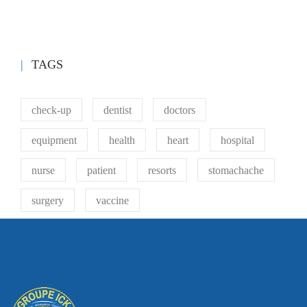
TAGS
check-up
dentist
doctors
equipment
health
heart
hospital
nurse
patient
resorts
stomachache
surgery
vaccine