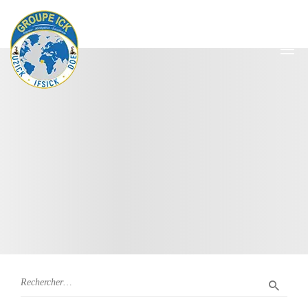
Catégorie: Business
Administration
HOME
/
ALL COURSES
/
BUSINESS ADMINISTRATION